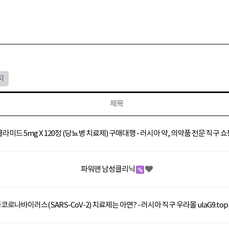
지
제목
미드 5mg X 120정 (당뇨병 치료제) 구매대행 - 러시아 약, 의약품 전문 직구 
파워맨 남성클리닉
코로나바이러스(SARS-CoV-2) 치료제는 아연? - 러시아 직구 우라몰 ulaG9.top