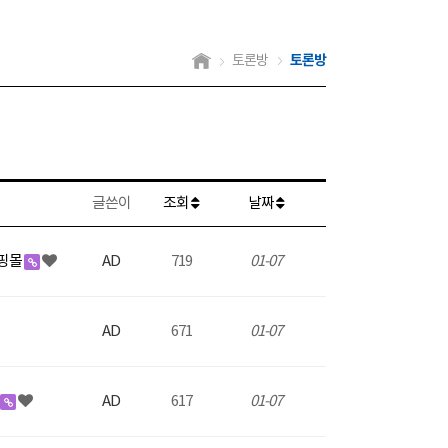
토론방
토론방
글쓴이
조회
날짜
쇼핑몰
AD
719
01-07
AD
671
01-07
AD
617
01-07