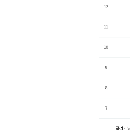
12
11
10
9
8
7
플라케닐 