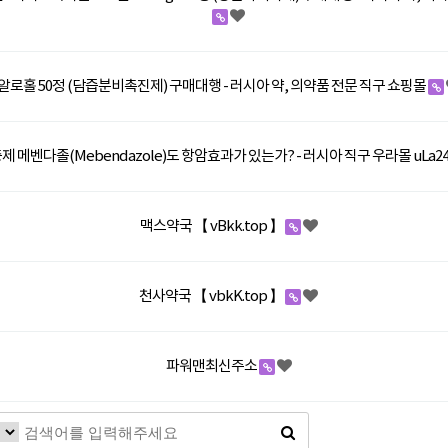
알로홀 50정 (담즙분비촉진제) 구매대행 - 러시아 약, 의약품 전문 직구 쇼핑몰
제 메벤다졸(Mebendazole)도 항암효과가 있는가? - 러시아 직구 우라몰 uLa24
맥스약국 【 vBkk.top 】
천사약국 【 vbkK.top 】
파워맨최신주소