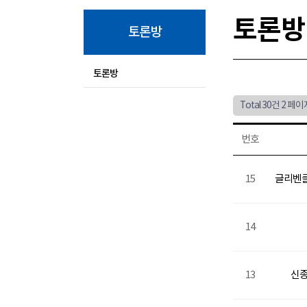
토론방
토론방
토론방
Total 30건
2 페이
번호
15
글리벤클라
14
13
신종