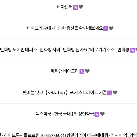
비아센터
비아그라 구매 - 다양한 옵션을 확인해보세요
만화방 도메인 대피소 - 만화방 서버 - 만화방 뭔가요? 바로가기 주소 - 만화방
파워맨 비아그라
넷마블 맞고【 vBaa.top 】포커 스트레이트 기준
맥스약국 - 한국 국내 1위 성인약국
- 하이드록시클로로퀸 200mg x 60정 (항말라리아제) 구매대행 - 러시아 약, 의