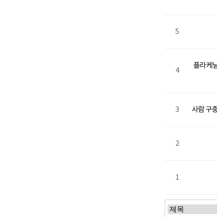
5
플라케닐 
4
3
사람 구충
2
1