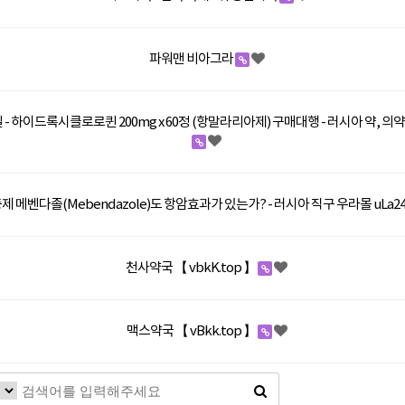
파워맨 비아그라
- 하이드록시클로로퀸 200mg x 60정 (항말라리아제) 구매대행 - 러시아 약, 의
제 메벤다졸(Mebendazole)도 항암효과가 있는가? - 러시아 직구 우라몰 uLa24
천사약국 【 vbkK.top 】
맥스약국 【 vBkk.top 】