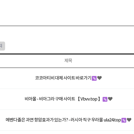
지
제목
코코아티비 대체 사이트 바로가기
비아몰 - 비아그라 구매 사이트 【 Vbvv.top 】
메벤다졸은 과연 항암효과가 있는가? - 러시아 직구 우라몰 ula24.top