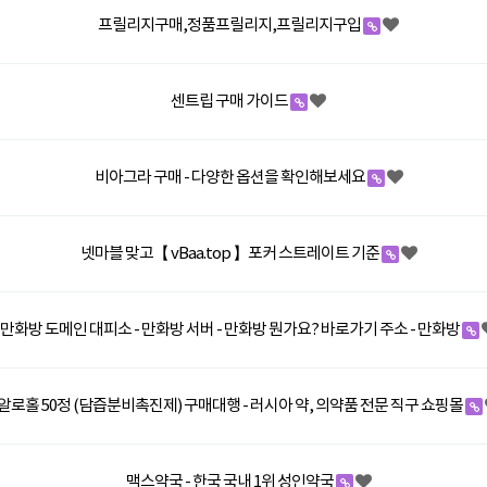
프릴리지구매,정품프릴리지,프릴리지구입
센트립 구매 가이드
비아그라 구매 - 다양한 옵션을 확인해보세요
넷마블 맞고【 vBaa.top 】포커 스트레이트 기준
만화방 도메인 대피소 - 만화방 서버 - 만화방 뭔가요? 바로가기 주소 - 만화방
알로홀 50정 (담즙분비촉진제) 구매대행 - 러시아 약, 의약품 전문 직구 쇼핑몰
맥스약국 - 한국 국내 1위 성인약국