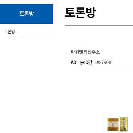
토론방
토론방
토론방
파워맨최신주소
AD
0건
790회