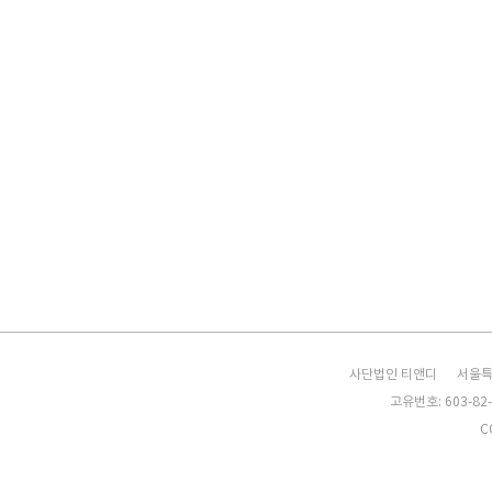
사단법인 티앤디
서울특
고유번호: 603-82-
C