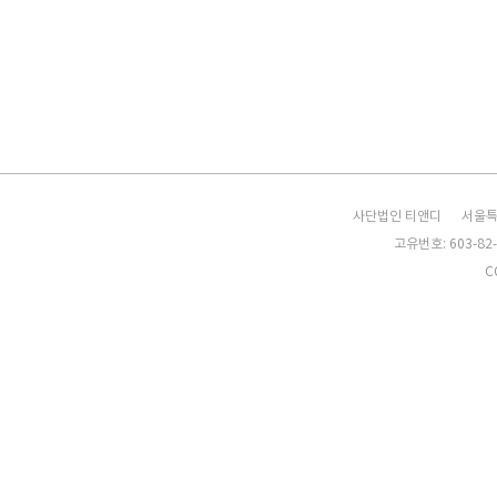
사단법인 티앤디
서울특
고유번호: 603-82-
C