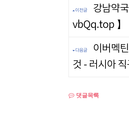
강남약국
이전글
vbQq.top 】
이버멕틴
다음글
것 - 러시아 직
댓글목록