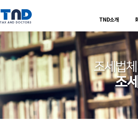
TND소개