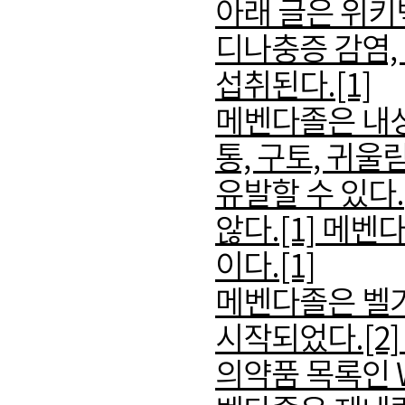
아래 글은 위키
디나충증 감염,
섭취된다.[1]
메벤다졸은 내성
통, 구토, 귀울
유발할 수 있다
않다.[1] 메
이다.[1]
메벤다졸은 벨기
시작되었다.[2
의약품 목록인 W