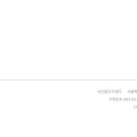
사단법인 티앤디
서울특
고유번호: 603-82-
C