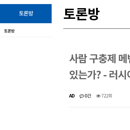
토론방
토론방
토론방
사람 구충제 메
있는가? - 러시
AD
0건
722회