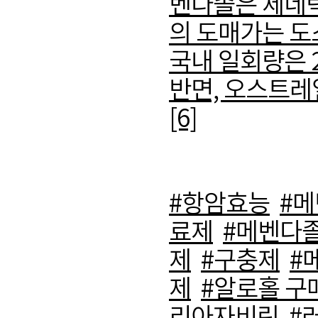
벤다졸은 제네릭
의 도매가는 도스(d
국내 일회량은 2
반면, 오스트레
[6]
#항암효능
#
료제
#메벤다
제
#구충제
#
제
#알로홀 구