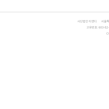
사단법인 티앤디
서울특
고유번호: 603-82-
C